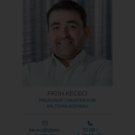
FATIH KECECI
PROKURIST | MEISTER FÜR
KÄLTEANLAGENBAU
kececi@glass-
02 08 /