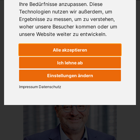
Ihre Bedürfnisse anzupassen. Diese
IHRE ANSPRECH­PARTNER
Technologien nutzen wir außerdem, um
Ergebnisse zu messen, um zu verstehen,
woher unsere Besucher kommen oder um
Bei uns stehen Sie und Ihre Räumlichkeiten im
unsere Website weiter zu entwickeln.
Mittelpunkt.
Wir von der
Glass GmbH
beraten Sie mit
effizienter Kompetenz zu all Ihren Fragen rund
Alle akzeptieren
um unsere Klimatechniken.
Ich lehne ab
Einstellungen ändern
Impressum
Datenschutz